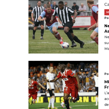
Ca
M
Po
Ne
As
Ne
su
Ma
Po
Mb
Fr
L’
ac
de