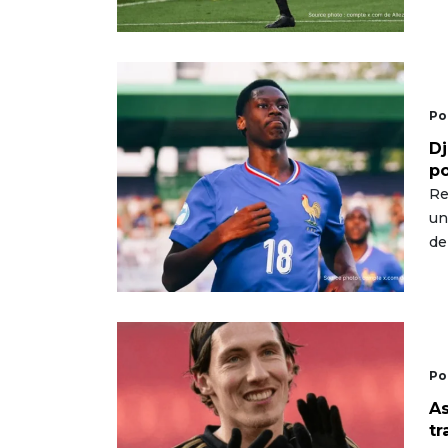
Po
Dj
po
Re
un
de
Po
As
tr