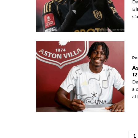
Da
Bi
s’
Po
As
12
Da
a 
at
1