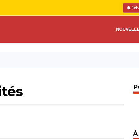
1xb
NOUVELL
ités
P
À