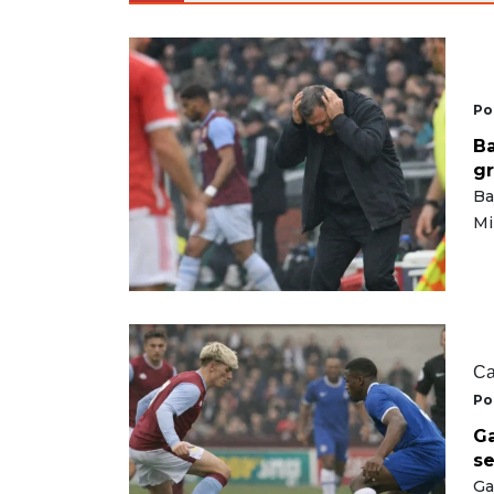
Po
Ba
gr
Ba
Mi
Ca
Po
Ga
se
Ga