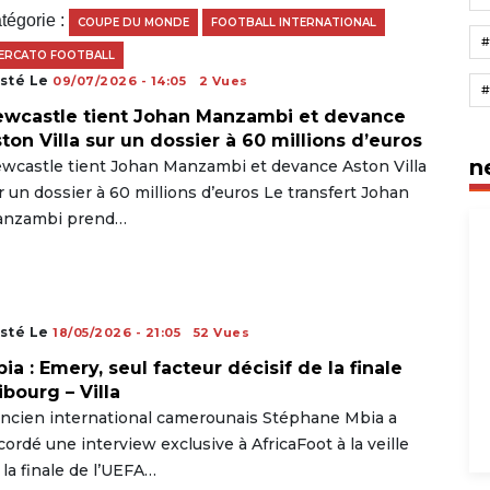
tégorie :
COUPE DU MONDE
FOOTBALL INTERNATIONAL
ERCATO FOOTBALL
sté Le
09/07/2026 - 14:05
2 Vues
wcastle tient Johan Manzambi et devance
ton Villa sur un dossier à 60 millions d’euros
n
wcastle tient Johan Manzambi et devance Aston Villa
r un dossier à 60 millions d’euros Le transfert Johan
nzambi prend…
sté Le
18/05/2026 - 21:05
52 Vues
ia : Emery, seul facteur décisif de la finale
ibourg – Villa
ancien international camerounais Stéphane Mbia a
cordé une interview exclusive à AfricaFoot à la veille
 la finale de l’UEFA…