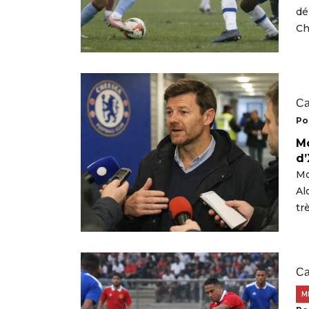
dé
Ch
Ca
Po
Mo
d’
Mo
Al
tr
Ca
M