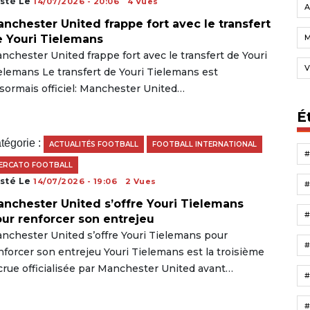
sté Le
14/07/2026 - 20:06
4 Vues
A
nchester United frappe fort avec le transfert
 Youri Tielemans
nchester United frappe fort avec le transfert de Youri
V
elemans Le transfert de Youri Tielemans est
sormais officiel: Manchester United…
É
tégorie :
ACTUALITÉS FOOTBALL
FOOTBALL INTERNATIONAL
ERCATO FOOTBALL
sté Le
14/07/2026 - 19:06
2 Vues
nchester United s’offre Youri Tielemans
ur renforcer son entrejeu
nchester United s’offre Youri Tielemans pour
nforcer son entrejeu Youri Tielemans est la troisième
crue officialisée par Manchester United avant…
#