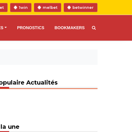
et
1win
melbet
betwinner
ES
PRONOSTICS
BOOKMAKERS
opulaire Actualités
 la une