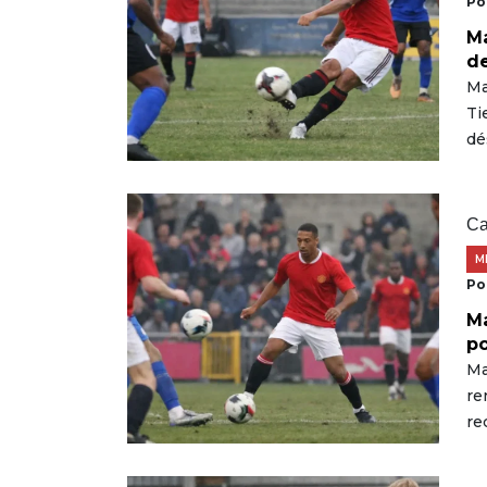
Po
Ma
de
Ma
Ti
dé
Ca
M
Po
Ma
po
Ma
re
re