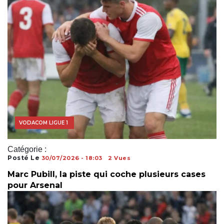
COUPE DU MONDE
VODACOM LIGUE 1
Catégorie :
Posté Le
30/07/2026 - 18:03
2 Vues
Marc Pubill, la piste qui coche plusieurs cases
pour Arsenal