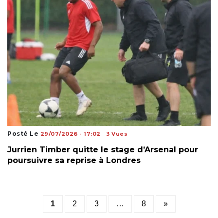
Posté Le
29/07/2026 - 17:02
3 Vues
Jurrien Timber quitte le stage d’Arsenal pour
poursuivre sa reprise à Londres
Posts
1
2
3
…
8
»