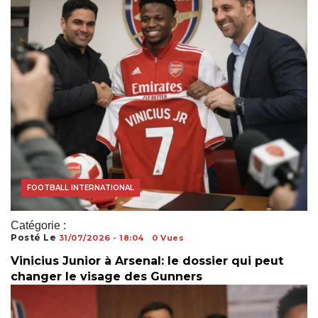
COUPE DU MONDE
FOOTBALL INTERNATIONAL
Catégorie :
Posté Le
31/07/2026 - 18:04
0 Vues
Vinicius Junior à Arsenal: le dossier qui peut
changer le visage des Gunners