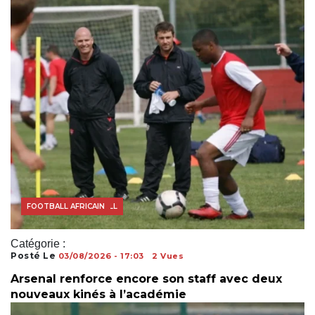
ACTUALITÉS FOOTBALL
FOOTBALL AFRICAIN
Catégorie :
Posté Le
03/08/2026 - 17:03
2 Vues
Arsenal renforce encore son staff avec deux
nouveaux kinés à l’académie