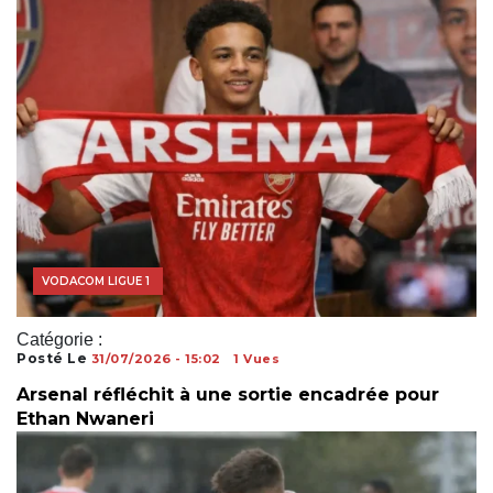
COUPE DU MONDE
VODACOM LIGUE 1
Catégorie :
Posté Le
31/07/2026 - 15:02
1 Vues
Arsenal réfléchit à une sortie encadrée pour
Ethan Nwaneri