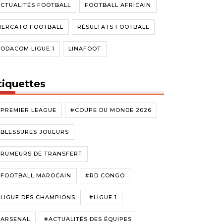
CTUALITÉS FOOTBALL
FOOTBALL AFRICAIN
MERCATO FOOTBALL
RÉSULTATS FOOTBALL
ODACOM LIGUE 1
LINAFOOT
tiquettes
#PREMIER LEAGUE
#COUPE DU MONDE 2026
#BLESSURES JOUEURS
#RUMEURS DE TRANSFERT
#FOOTBALL MAROCAIN
#RD CONGO
LIGUE DES CHAMPIONS
#LIGUE 1
#ARSENAL
#ACTUALITÉS DES ÉQUIPES