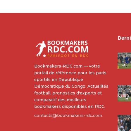
Derni
Bookmakers-RDC.com — votre
portail de référence pour les paris
sportifs en République
Démocratique du Congo. Actualités
football, pronostics d'experts et
comparatif des meilleurs
bookmakers disponibles en RDC.
contacts@bookmakers-rdc.com