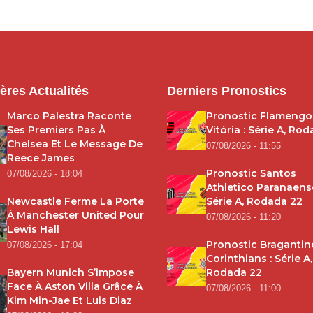
ères Actualités
Derniers Pronostics
Marco Palestra Raconte
Pronostic Flamengo
Ses Premiers Pas À
Vitória : Série A, Ro
Chelsea Et Le Message De
07/08/2026 - 11:55
Reece James
Pronostic Santos
07/08/2026 - 18:04
Athletico Paranaense
Newcastle Ferme La Porte
Série A, Rodada 22
À Manchester United Pour
07/08/2026 - 11:20
Lewis Hall
Pronostic Bragantin
07/08/2026 - 17:04
Corinthians : Série A,
Bayern Munich S’impose
Rodada 22
Face À Aston Villa Grâce À
07/08/2026 - 11:00
Kim Min-Jae Et Luis Diaz