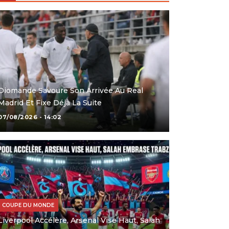
Diomande Savoure Son Arrivée Au Real
Madrid Et Fixe Déjà La Suite
07/08/2026 - 14:02
COUPE DU MONDE
Liverpool Accélère, Arsenal Vise Haut, Salah