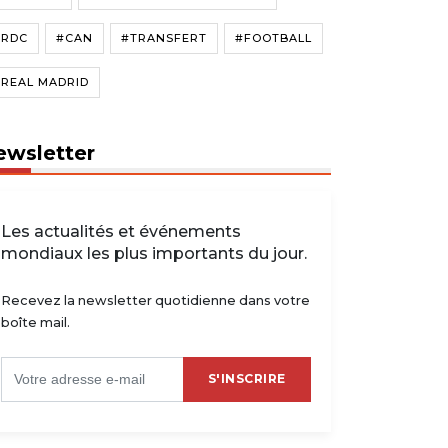
#RDC
#CAN
#TRANSFERT
#FOOTBALL
#REAL MADRID
ewsletter
Les actualités et événements
mondiaux les plus importants du jour.
Recevez la newsletter quotidienne dans votre
boîte mail.
S'INSCRIRE