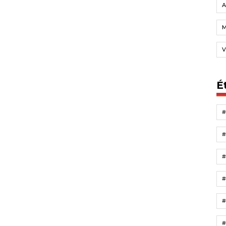
A
V
É
#