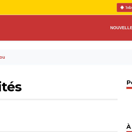
1xb
NOUVELL
ou
ités
P
À