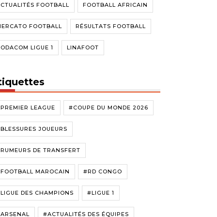
CTUALITÉS FOOTBALL
FOOTBALL AFRICAIN
MERCATO FOOTBALL
RÉSULTATS FOOTBALL
ODACOM LIGUE 1
LINAFOOT
tiquettes
#PREMIER LEAGUE
#COUPE DU MONDE 2026
#BLESSURES JOUEURS
#RUMEURS DE TRANSFERT
#FOOTBALL MAROCAIN
#RD CONGO
LIGUE DES CHAMPIONS
#LIGUE 1
#ARSENAL
#ACTUALITÉS DES ÉQUIPES