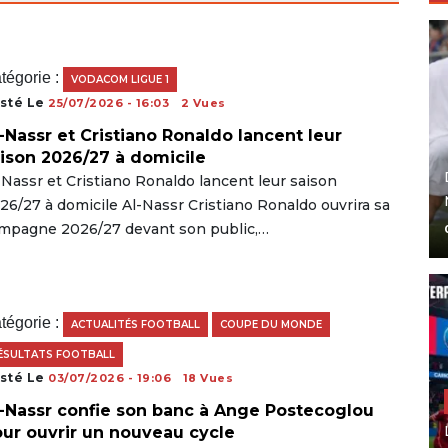
tégorie :
VODACOM LIGUE 1
sté Le
25/07/2026 - 16:03
2 Vues
-Nassr et Cristiano Ronaldo lancent leur
ison 2026/27 à domicile
-Nassr et Cristiano Ronaldo lancent leur saison
26/27 à domicile Al-Nassr Cristiano Ronaldo ouvrira sa
mpagne 2026/27 devant son public,…
tégorie :
ACTUALITÉS FOOTBALL
COUPE DU MONDE
ÉSULTATS FOOTBALL
sté Le
03/07/2026 - 19:06
18 Vues
-Nassr confie son banc à Ange Postecoglou
ur ouvrir un nouveau cycle