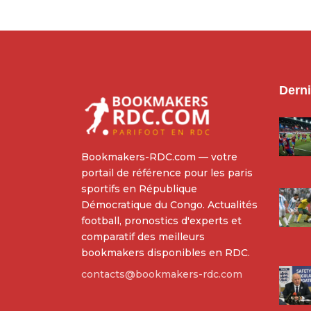
Derni
Bookmakers-RDC.com — votre
portail de référence pour les paris
sportifs en République
Démocratique du Congo. Actualités
football, pronostics d'experts et
comparatif des meilleurs
bookmakers disponibles en RDC.
contacts@bookmakers-rdc.com