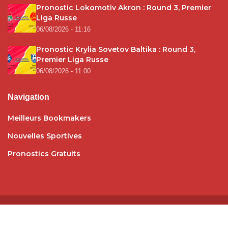
Pronostic Lokomotiv Akron : Round 3, Premier
Liga Russe
06/08/2026 - 11:16
Pronostic Krylia Sovetov Baltika : Round 3,
Premier Liga Russe
06/08/2026 - 11:00
Navigation
Meilleurs Bookmakers
Nouvelles Sportives
Pronostics Gratuits
© 2026
Bookmakers-RDC
. Tous droits réservés.