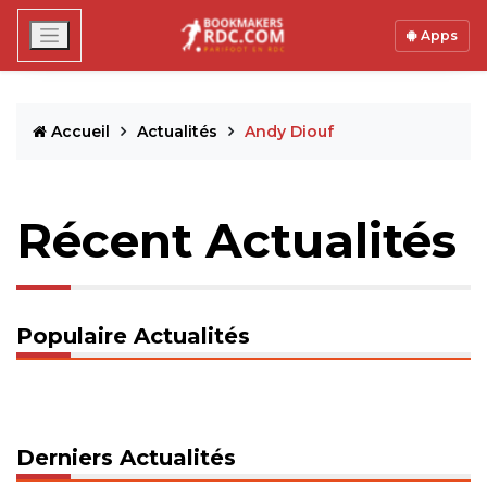
Apps
Accueil
Actualités
Andy Diouf
Récent Actualités
Populaire Actualités
Derniers Actualités