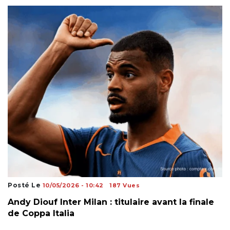
Posté Le
10/05/2026 - 10:42
187 Vues
Andy Diouf Inter Milan : titulaire avant la finale
de Coppa Italia