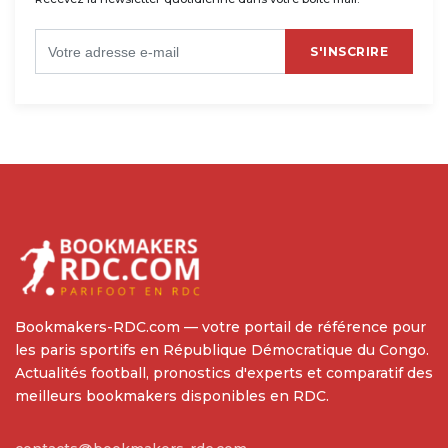
S'INSCRIRE
Bookmakers-RDC.com — votre portail de référence pour
les paris sportifs en République Démocratique du Congo.
Actualités football, pronostics d'experts et comparatif des
meilleurs bookmakers disponibles en RDC.