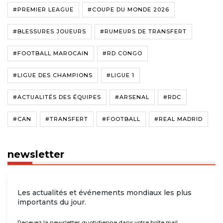
#PREMIER LEAGUE
#COUPE DU MONDE 2026
#BLESSURES JOUEURS
#RUMEURS DE TRANSFERT
#FOOTBALL MAROCAIN
#RD CONGO
#LIGUE DES CHAMPIONS
#LIGUE 1
#ACTUALITÉS DES ÉQUIPES
#ARSENAL
#RDC
#CAN
#TRANSFERT
#FOOTBALL
#REAL MADRID
newsletter
Les actualités et événements mondiaux les plus
importants du jour.
Recevez la newsletter quotidienne dans votre boîte mail.