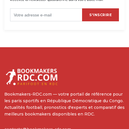
S'INSCRIRE
Bookmakers-RDC.com — votre portail de référence pour
les paris sportifs en République Démocratique du Congo.
Actualités football, pronostics d'experts et comparatif des
meilleurs bookmakers disponibles en RDC.