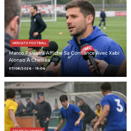
MERCATO FOOTBALL
Marco Palestra Affiche Sa Confiance Avec Xabi
Alonso À Chelsea
07/08/2026 - 19:04