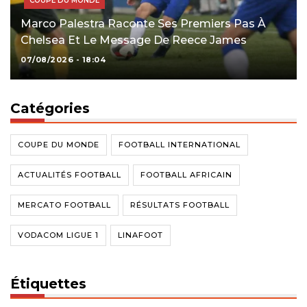
COUPE DU MONDE
Marco Palestra Raconte Ses Premiers Pas À
Chelsea Et Le Message De Reece James
07/08/2026 - 18:04
Catégories
COUPE DU MONDE
FOOTBALL INTERNATIONAL
ACTUALITÉS FOOTBALL
FOOTBALL AFRICAIN
MERCATO FOOTBALL
RÉSULTATS FOOTBALL
VODACOM LIGUE 1
LINAFOOT
Étiquettes