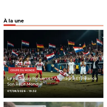
À la une
COUPE DU MONDE
Le Paraguay Renverse L’Allemagne Et Relance
Son Récit Mondial
07/08/2026 - 19:32