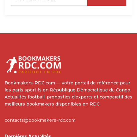
Bookmakers-RDC.com — votre portail de référence pour
les paris sportifs en République Démocratique du Congo.
Actualités football, pronostics d'experts et comparatif des
meilleurs bookmakers disponibles en RDC.
contacts@bookmakers-rdc.com
Dernières Actualités