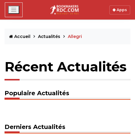
Apps
Accueil
Actualités
Allegri
Récent Actualités
Populaire Actualités
Derniers Actualités