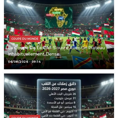
COUPE DU MONDE
La Coupe De La CAF S’ouvre Avec Un Plateau
Inhabituellement Dense
06/08/2026 - 09:14