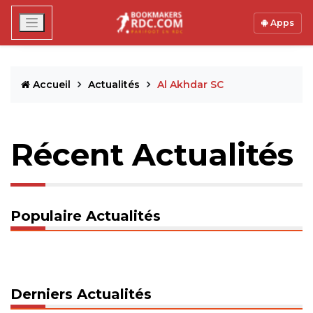
Apps
Accueil
Actualités
Al Akhdar SC
Récent Actualités
Populaire Actualités
Derniers Actualités