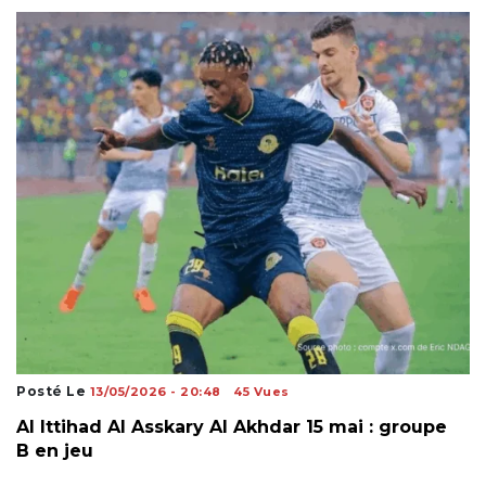
Posté Le
13/05/2026 - 20:48
45 Vues
Al Ittihad Al Asskary Al Akhdar 15 mai : groupe
B en jeu