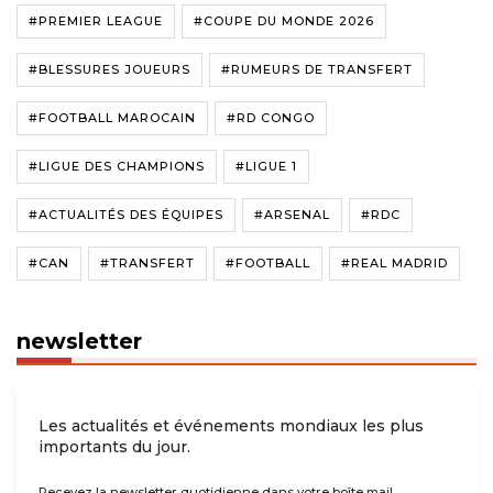
#PREMIER LEAGUE
#COUPE DU MONDE 2026
#BLESSURES JOUEURS
#RUMEURS DE TRANSFERT
#FOOTBALL MAROCAIN
#RD CONGO
#LIGUE DES CHAMPIONS
#LIGUE 1
#ACTUALITÉS DES ÉQUIPES
#ARSENAL
#RDC
#CAN
#TRANSFERT
#FOOTBALL
#REAL MADRID
newsletter
Les actualités et événements mondiaux les plus
importants du jour.
Recevez la newsletter quotidienne dans votre boîte mail.