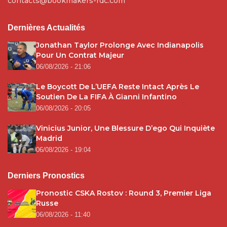
contacts@bookmakers-rdc.com
Dernières Actualités
Jonathan Taylor Prolonge Avec Indianapolis
Pour Un Contrat Majeur
06/08/2026 - 21:06
Le Boycott De L’UEFA Reste Intact Après Le
Soutien De La FIFA À Gianni Infantino
06/08/2026 - 20:05
Vinicius Junior, Une Blessure D’ego Qui Inquiète
Madrid
06/08/2026 - 19:04
Derniers Pronostics
Pronostic CSKA Rostov : Round 3, Premier Liga
Russe
06/08/2026 - 11:40