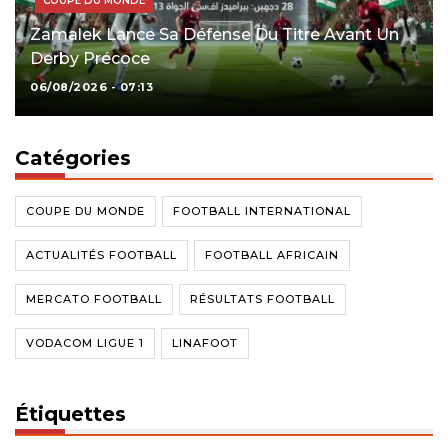
COUPE DU MONDE
Zamalek Lance Sa Défense Du Titre Avant Un
Derby Précoce
06/08/2026 - 07:13
Catégories
COUPE DU MONDE
FOOTBALL INTERNATIONAL
ACTUALITÉS FOOTBALL
FOOTBALL AFRICAIN
MERCATO FOOTBALL
RÉSULTATS FOOTBALL
VODACOM LIGUE 1
LINAFOOT
Étiquettes