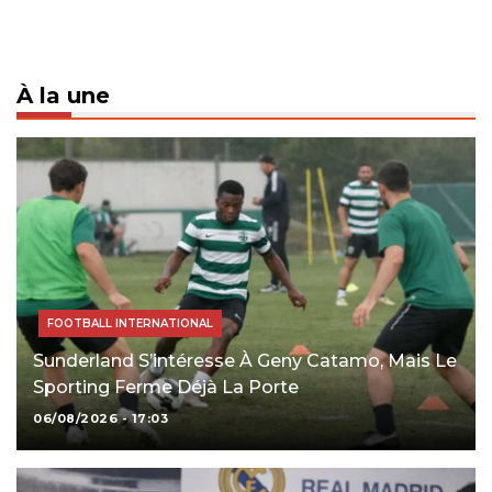
À la une
FOOTBALL INTERNATIONAL
Sunderland S’intéresse À Geny Catamo, Mais Le
Sporting Ferme Déjà La Porte
06/08/2026 - 17:03