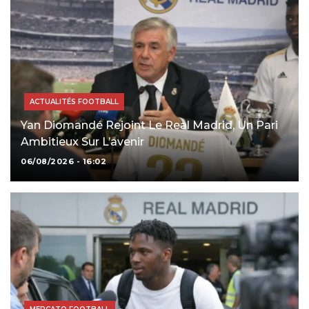
ACTUALITÉS FOOTBALL
Yan Diomandé Rejoint Le Real Madrid, Un Pari
Ambitieux Sur L’avenir
06/08/2026 - 16:02