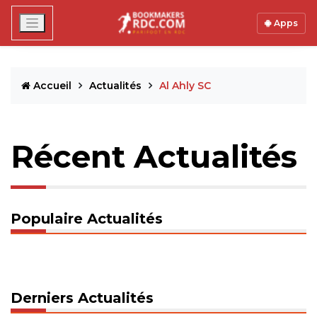
Apps
Accueil
Actualités
Al Ahly SC
Récent Actualités
Populaire Actualités
Derniers Actualités