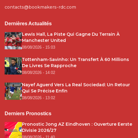
contacts@bookmakers-rdc.com
Dernières Actualités
Lewis Hall, La Piste Qui Gagne Du Terrain À
Manchester United
08/08/2026 - 15:03
Tottenham-Savinho: Un Transfert À 60 Millions
De Livres Se Rapproche
08/08/2026 - 14:02
Nayef Aguerd Vers La Real Sociedad: Un Retour
Qui Se Précise Enfin
08/08/2026 - 13:02
Derniers Pronostics
Pronostic Jong AZ Eindhoven : Ouverture Eerste
Divisie 2026/27
08/08/2026 - 11:40