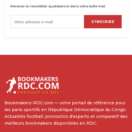
Recevez la newsletter quotidienne dans votre boîte mail.
S'INSCRIRE
Bookmakers-RDC.com — votre portail de référence pour
les paris sportifs en République Démocratique du Congo.
Actualités football, pronostics d'experts et comparatif des
meilleurs bookmakers disponibles en RDC.