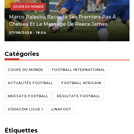
COUPE DU MONDE
Marco Palestra Raconte Ses Premiers Pas À
Chelsea Et Le Message De Reece James
07/08/2026 - 18:04
Catégories
COUPE DU MONDE
FOOTBALL INTERNATIONAL
ACTUALITÉS FOOTBALL
FOOTBALL AFRICAIN
MERCATO FOOTBALL
RÉSULTATS FOOTBALL
VODACOM LIGUE 1
LINAFOOT
Étiquettes