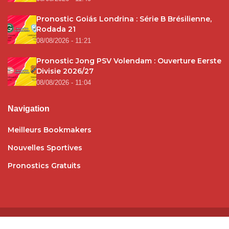
Pronostic Goiás Londrina : Série B Brésilienne,
Rodada 21
08/08/2026 - 11:21
Pronostic Jong PSV Volendam : Ouverture Eerste
Divisie 2026/27
08/08/2026 - 11:04
Navigation
Meilleurs Bookmakers
Nouvelles Sportives
Pronostics Gratuits
© 2026
Bookmakers-RDC
. Tous droits réservés.