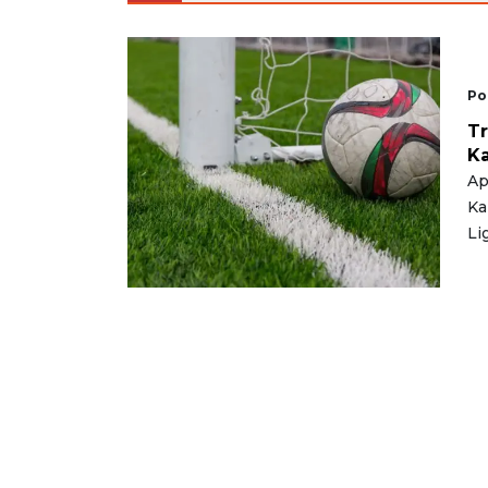
Po
Tr
Ka
Ap
Ka
Li