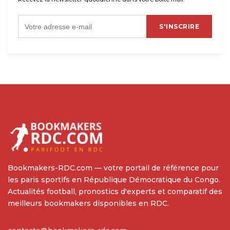
S'INSCRIRE
Bookmakers-RDC.com — votre portail de référence pour
les paris sportifs en République Démocratique du Congo.
Actualités football, pronostics d'experts et comparatif des
meilleurs bookmakers disponibles en RDC.