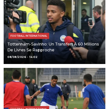
FOOTBALL INTERNATIONAL
Tottenham-Savinho: Un Transfert À 60 Millions
De Livres Se Rapproche
08/08/2026 - 14:02