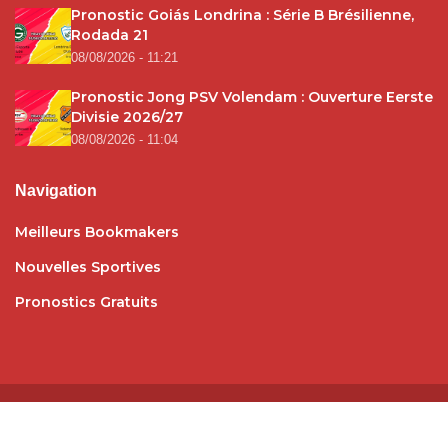
Pronostic Goiás Londrina : Série B Brésilienne,
Rodada 21
08/08/2026 - 11:21
Pronostic Jong PSV Volendam : Ouverture Eerste
Divisie 2026/27
08/08/2026 - 11:04
Navigation
Meilleurs Bookmakers
Nouvelles Sportives
Pronostics Gratuits
© 2026
Bookmakers-RDC
. Tous droits réservés.