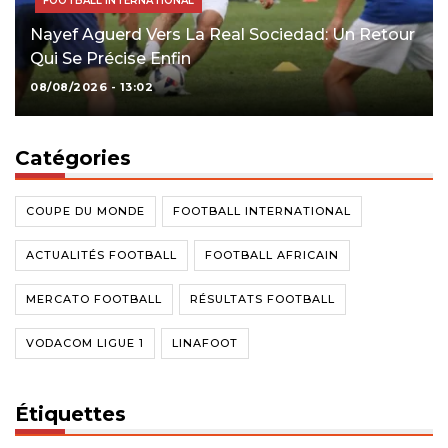
FOOTBALL INTERNATIONAL
Nayef Aguerd Vers La Real Sociedad: Un Retour
Qui Se Précise Enfin
08/08/2026 - 13:02
Catégories
COUPE DU MONDE
FOOTBALL INTERNATIONAL
ACTUALITÉS FOOTBALL
FOOTBALL AFRICAIN
MERCATO FOOTBALL
RÉSULTATS FOOTBALL
VODACOM LIGUE 1
LINAFOOT
Étiquettes