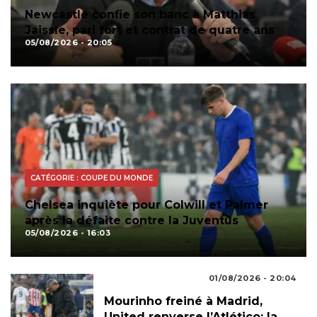
Newcastle confie son banc à Matthias
Jaissle, pari fort et contrat de quatre ans
05/08/2026 - 20:05
CATÉGORIE : COUPE DU MONDE
Chelsea inquiète pour Colwill et Palmer
après la défaite contre la Juventus
05/08/2026 - 16:03
RÉSULTATS FOOTBALL
01/08/2026 - 20:04
Mourinho freiné à Madrid,
United renverse l’Atlético: la