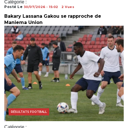
Catégorie :
Posté Le
30/07/2026 - 15:02
2 Vues
Bakary Lassana Gakou se rapproche de
Maniema Union
COUPE DU MONDE
RÉSULTATS FOOTBALL
Catégorie :