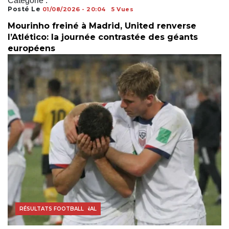
Catégorie :
Posté Le
01/08/2026 - 20:04
5 Vues
Mourinho freiné à Madrid, United renverse
l’Atlético: la journée contrastée des géants
européens
COUPE DU MONDE
FOOTBALL INTERNATIONAL
RÉSULTATS FOOTBALL