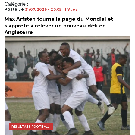
Catégorie :
Posté Le
31/07/2026 - 20:05
1 Vues
Max Arfsten tourne la page du Mondial et
s’apprête à relever un nouveau défi en
Angleterre
ACTUALITÉS FOOTBALL
RÉSULTATS FOOTBALL