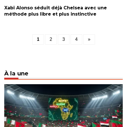
Xabi Alonso séduit déjà Chelsea avec une
méthode plus libre et plus instinctive
Posts
1
2
3
4
»
pagination
À la une