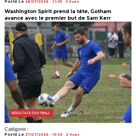
Posté Le
28/07/2026 - 21:05
3 Vues
Washington Spirit prend la tête, Gotham
avance avec le premier but de Sam Kerr
ACTUALITÉS FOOTBALL
FOOTBALL AFRICAIN
RÉSULTATS FOOTBALL
Catégorie :
Posté Le
27/07/2026 - 19:03
2 Vues