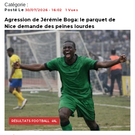
Catégorie :
Posté Le
30/07/2026 - 16:02
1 Vues
Agression de Jérémie Boga: le parquet de
Nice demande des peines lourdes
COUPE DU MONDE
FOOTBALL INTERNATIONAL
RÉSULTATS FOOTBALL