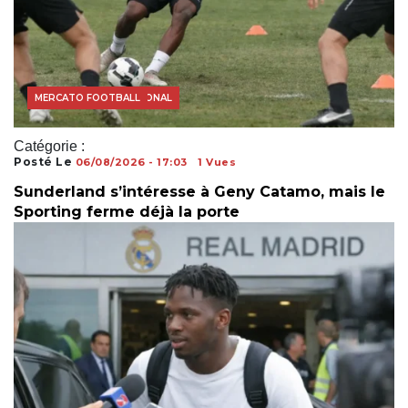
FOOTBALL INTERNATIONAL
MERCATO FOOTBALL
Catégorie :
Posté Le
06/08/2026 - 17:03
1 Vues
Sunderland s’intéresse à Geny Catamo, mais le
Sporting ferme déjà la porte