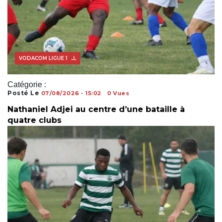
MERCATO FOOTBALL
VODACOM LIGUE 1
Catégorie :
Posté Le
07/08/2026 - 15:02
0 Vues
Nathaniel Adjei au centre d’une bataille à
quatre clubs