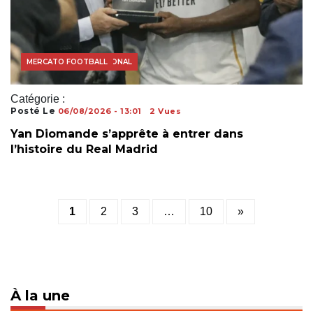
FOOTBALL INTERNATIONAL
MERCATO FOOTBALL
Catégorie :
Posté Le
06/08/2026 - 13:01
2 Vues
Yan Diomande s’apprête à entrer dans
l’histoire du Real Madrid
Posts
1
2
3
…
10
»
pagination
À la une