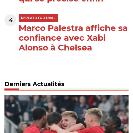
MERCATO FOOTBALL
4
Marco Palestra affiche sa
confiance avec Xabi
Alonso à Chelsea
Derniers Actualités