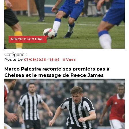
COUPE DU MONDE
MERCATO FOOTBALL
Catégorie :
Posté Le
07/08/2026 - 18:04
0 Vues
Marco Palestra raconte ses premiers pas à
Chelsea et le message de Reece James