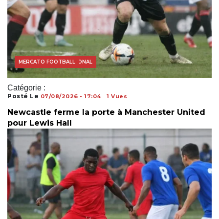
COUPE DU MONDE
FOOTBALL INTERNATIONAL
MERCATO FOOTBALL
Catégorie :
Posté Le
07/08/2026 - 17:04
1 Vues
Newcastle ferme la porte à Manchester United
pour Lewis Hall