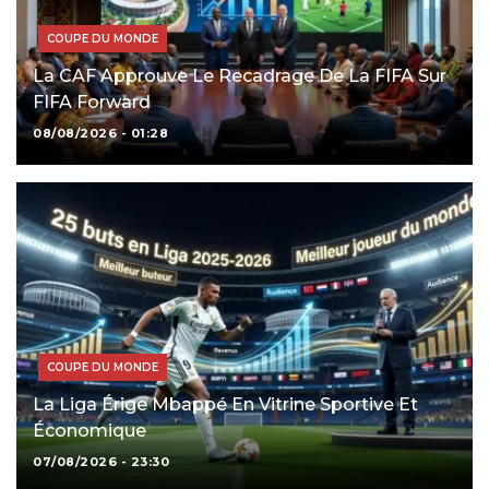
COUPE DU MONDE
La CAF Approuve Le Recadrage De La FIFA Sur
FIFA Forward
08/08/2026 - 01:28
COUPE DU MONDE
La Liga Érige Mbappé En Vitrine Sportive Et
Économique
07/08/2026 - 23:30