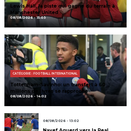
Lewis Hall, la piste qui gagne du terrain à
Manchester United
08/08/2026 - 15:03
CATÉGORIE : FOOTBALL INTERNATIONAL
Tottenham-Savinho: un transfert à 60
millions de livres se rapproche
08/08/2026 - 14:02
FOOTBALL INTERNATIONAL
08/08/2026 - 13:02
Nayef Aguerd vers la Real