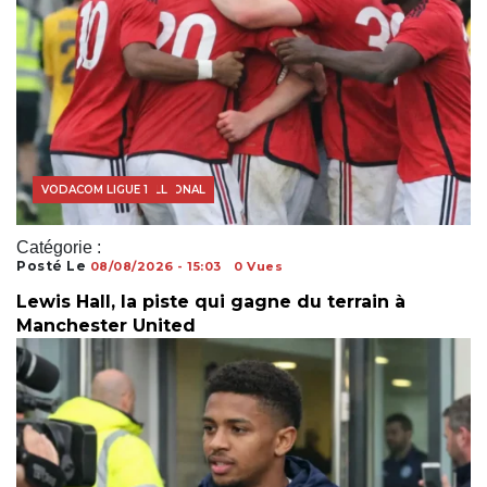
FOOTBALL INTERNATIONAL
MERCATO FOOTBALL
VODACOM LIGUE 1
Catégorie :
Posté Le
08/08/2026 - 15:03
0 Vues
Lewis Hall, la piste qui gagne du terrain à
Manchester United