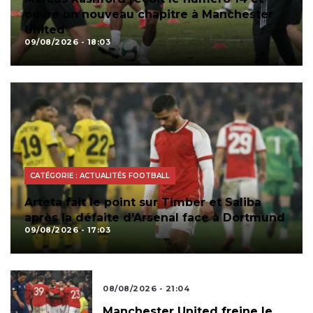
ouvre un nouveau chapitre à Manchester
United
09/08/2026 - 18:03
CATÉGORIE : ACTUALITÉS FOOTBALL
Arteta fait le point sur Timber et Saliba
après la défaite d’Arsenal face à Dortmund
09/08/2026 - 17:03
FOOTBALL INTERNATIONAL
08/08/2026 - 21:04
Manchester United freine le