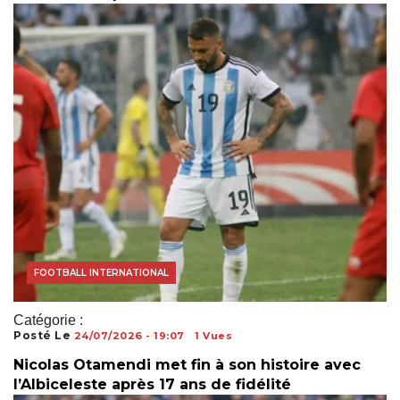
COUPE DU MONDE
FOOTBALL INTERNATIONAL
Catégorie :
Posté Le
24/07/2026 - 19:07
1 Vues
Nicolas Otamendi met fin à son histoire avec
l’Albiceleste après 17 ans de fidélité