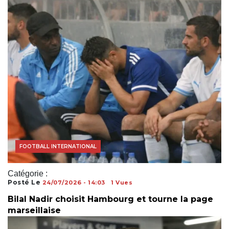
ACTUALITÉS FOOTBALL
FOOTBALL INTERNATIONAL
Catégorie :
Posté Le
24/07/2026 - 14:03
1 Vues
Bilal Nadir choisit Hambourg et tourne la page
marseillaise