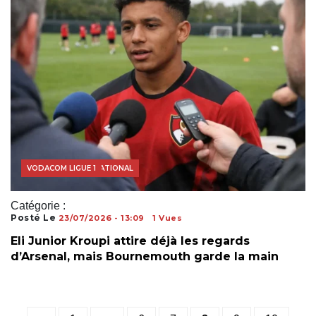
FOOTBALL INTERNATIONAL
VODACOM LIGUE 1
Catégorie :
Posté Le
23/07/2026 - 13:09
1 Vues
Eli Junior Kroupi attire déjà les regards
d’Arsenal, mais Bournemouth garde la main