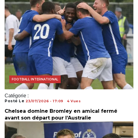
ACTUALITÉS FOOTBALL
FOOTBALL AFRICAIN
FOOTBALL INTERNATIONAL
Catégorie :
Posté Le
23/07/2026 - 17:09
4 Vues
Chelsea domine Bromley en amical fermé
avant son départ pour l’Australie