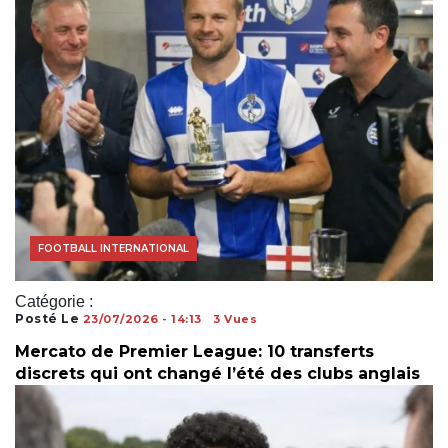
COUPE DU MONDE
FOOTBALL INTERNATIONAL
Catégorie :
Posté Le
23/07/2026 - 14:13
3 Vues
Mercato de Premier League: 10 transferts
discrets qui ont changé l’été des clubs anglais