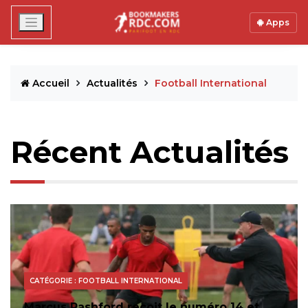
Apps
Accueil
Actualités
Football International
Récent Actualités
CATÉGORIE : FOOTBALL INTERNATIONAL
Marcus Rashford reçoit le numéro 14 et