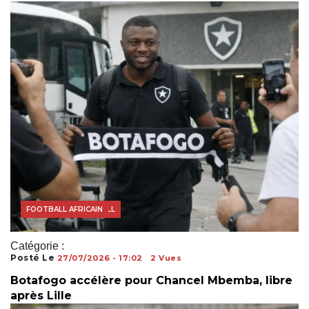
ACTUALITÉS FOOTBALL
COUPE DU MONDE
FOOTBALL AFRICAIN
Catégorie :
Posté Le
27/07/2026 - 17:02
2 Vues
Botafogo accélère pour Chancel Mbemba, libre
après Lille