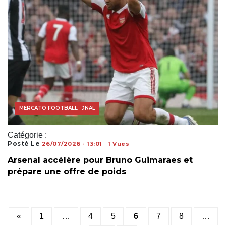
FOOTBALL INTERNATIONAL
MERCATO FOOTBALL
Catégorie :
Posté Le
26/07/2026 - 13:01
1 Vues
Arsenal accélère pour Bruno Guimaraes et
prépare une offre de poids
Posts
«
1
…
4
5
6
7
8
…