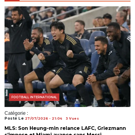
ACTUALITÉS FOOTBALL
COUPE DU MONDE
FOOTBALL INTERNATIONAL
Catégorie :
Posté Le
27/07/2026 - 21:04
3 Vues
MLS: Son Heung-min relance LAFC, Griezmann
s’impose et Miami avance sans Messi