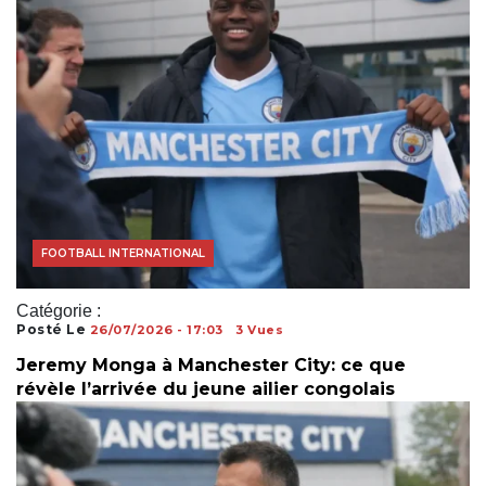
ACTUALITÉS FOOTBALL
FOOTBALL AFRICAIN
FOOTBALL INTERNATIONAL
Catégorie :
Posté Le
26/07/2026 - 17:03
3 Vues
Jeremy Monga à Manchester City: ce que
révèle l’arrivée du jeune ailier congolais