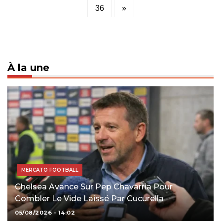
pagination
36
»
À la une
MERCATO FOOTBALL
Chelsea Avance Sur Pep Chavarria Pour
Combler Le Vide Laissé Par Cucurella
05/08/2026 - 14:02