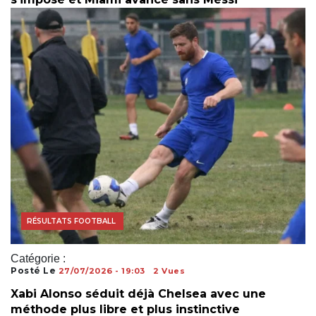
ACTUALITÉS FOOTBALL
FOOTBALL AFRICAIN
RÉSULTATS FOOTBALL
Catégorie :
Posté Le
27/07/2026 - 19:03
2 Vues
Xabi Alonso séduit déjà Chelsea avec une
méthode plus libre et plus instinctive