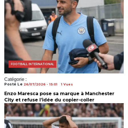
ACTUALITÉS FOOTBALL
FOOTBALL INTERNATIONAL
Catégorie :
Posté Le
26/07/2026 - 15:01
1 Vues
Enzo Maresca pose sa marque à Manchester
City et refuse l’idée du copier-coller