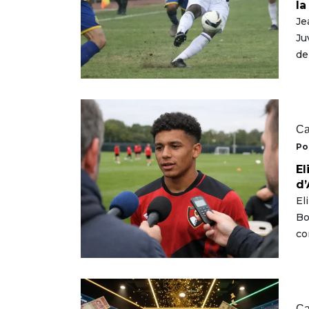
la
Je
Ju
de
Ca
Po
El
d’
El
Bo
co
Ca