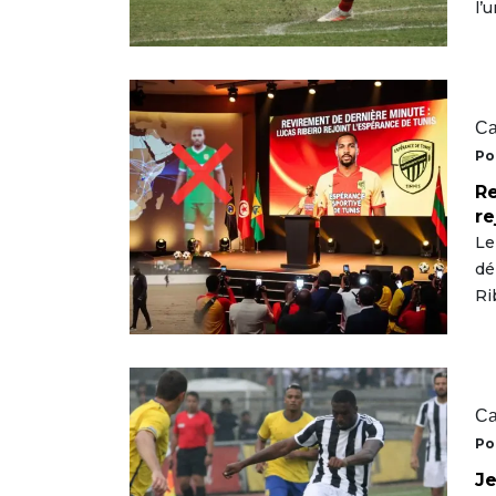
l’
Ca
Po
Re
re
Le
dé
Ri
Ca
Po
Je