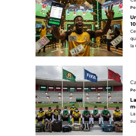
Po
Un
10
Ce
qu
la
Ca
Po
La
me
La
su