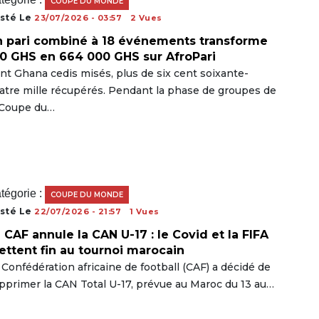
COUPE DU MONDE
sté Le
23/07/2026 - 03:57
2 Vues
 pari combiné à 18 événements transforme
0 GHS en 664 000 GHS sur AfroPari
nt Ghana cedis misés, plus de six cent soixante-
atre mille récupérés. Pendant la phase de groupes de
 Coupe du…
tégorie :
COUPE DU MONDE
sté Le
22/07/2026 - 21:57
1 Vues
 CAF annule la CAN U-17 : le Covid et la FIFA
ttent fin au tournoi marocain
 Confédération africaine de football (CAF) a décidé de
pprimer la CAN Total U-17, prévue au Maroc du 13 au…