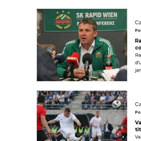
Ca
Po
Ra
co
Ra
d’
ja
Ca
Po
Va
ti
Va