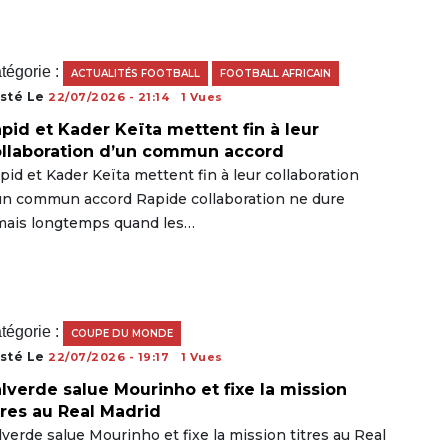
tégorie :
ACTUALITÉS FOOTBALL
FOOTBALL AFRICAIN
sté Le
22/07/2026 - 21:14
1 Vues
pid et Kader Keïta mettent fin à leur
llaboration d’un commun accord
pid et Kader Keïta mettent fin à leur collaboration
un commun accord Rapide collaboration ne dure
mais longtemps quand les…
tégorie :
COUPE DU MONDE
sté Le
22/07/2026 - 19:17
1 Vues
lverde salue Mourinho et fixe la mission
tres au Real Madrid
lverde salue Mourinho et fixe la mission titres au Real