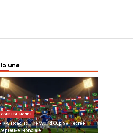
 la une
COUPE DU MONDE
FIFA: Road To The World Cup 98 Recrée
L’épreuve Mondiale