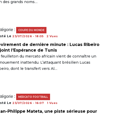
un des grands noms…
tégorie :
COUPE DU MONDE
sté Le
23/07/2026 - 18:05
2 Vues
virement de dernière minute : Lucas Ribeiro
joint l’Espérance de Tunis
 feuilleton du mercato africain vient de connaître un
nouement inattendu. L’attaquant brésilien Lucas
beiro, dont le transfert vers Al…
tégorie :
MERCATO FOOTBALL
sté Le
23/07/2026 - 16:07
1 Vues
an-Philippe Mateta, une piste sérieuse pour