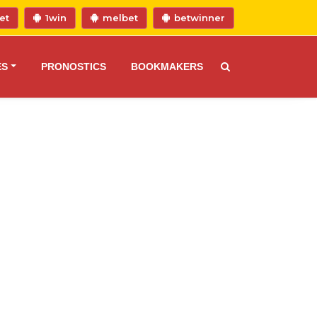
et
1win
melbet
betwinner
ES
PRONOSTICS
BOOKMAKERS