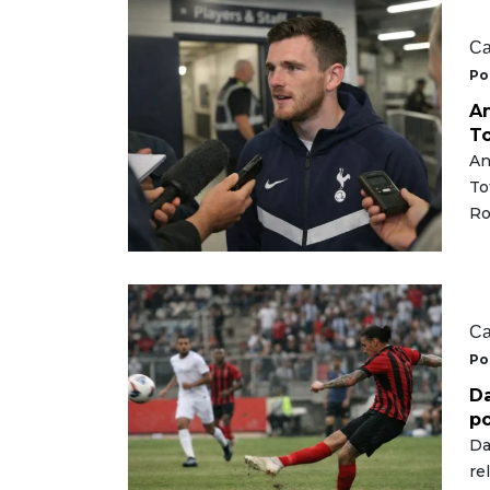
Ca
Po
An
To
An
To
Ro
Ca
Po
Da
po
Da
re