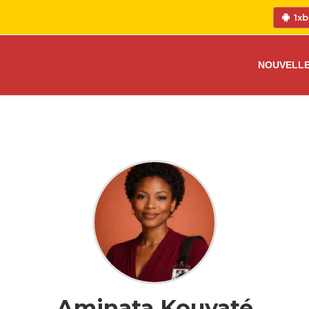
1xb
NOUVELL
Aminata Kouyaté