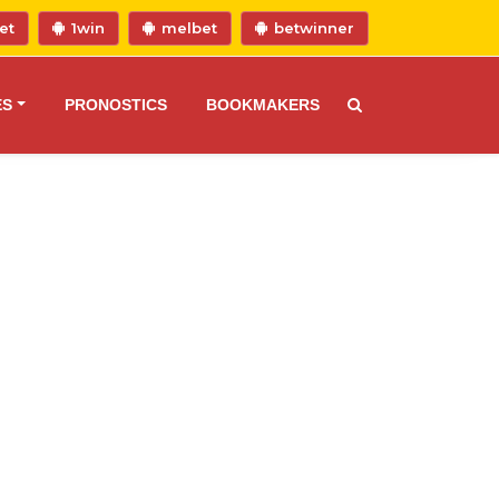
et
1win
melbet
betwinner
ES
PRONOSTICS
BOOKMAKERS