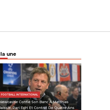
 la une
FOOTBALL INTERNATIONAL
Newcastle Confie Son Banc À Matthias
Jaissle, Pari Fort Et Contrat De Quatre Ans