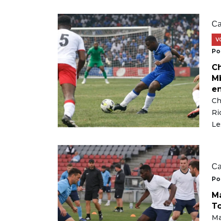
Ca
V
Po
Ch
Mb
en
Ch
Ri
Le
Ca
Po
Ma
To
Ma