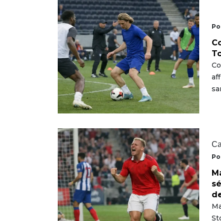
Po
Co
To
Co
af
sa
Ca
Po
Ma
sé
d
Ma
St