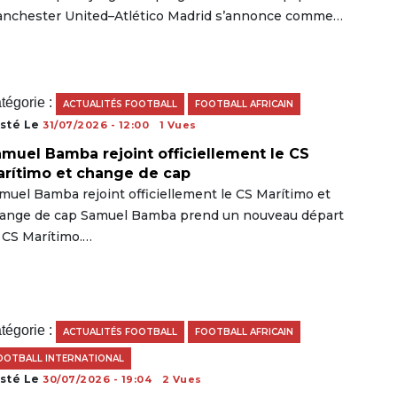
nchester United–Atlético Madrid s’annonce comme…
tégorie :
ACTUALITÉS FOOTBALL
FOOTBALL AFRICAIN
sté Le
31/07/2026 - 12:00
1 Vues
muel Bamba rejoint officiellement le CS
rítimo et change de cap
muel Bamba rejoint officiellement le CS Marítimo et
ange de cap Samuel Bamba prend un nouveau départ
 CS Marítimo.…
tégorie :
ACTUALITÉS FOOTBALL
FOOTBALL AFRICAIN
OOTBALL INTERNATIONAL
sté Le
30/07/2026 - 19:04
2 Vues