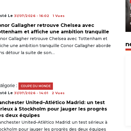
sté Le
31/07/2026 - 16:02
1 Vues
nor Gallagher retrouve Chelsea avec
ttenham et affiche une ambition tranquille
nor Gallagher retrouve Chelsea avec Tottenham et
n
fiche une ambition tranquille Conor Gallagher aborde
ns détour la suite de son…
tégorie :
COUPE DU MONDE
sté Le
31/07/2026 - 14:01
2 Vues
nchester United–Atlético Madrid: un test
rieux à Stockholm pour jauger les progrès
es deux équipes
nchester United–Atlético Madrid: un test sérieux à
ockholm pour jauger les progrès des deux équipes