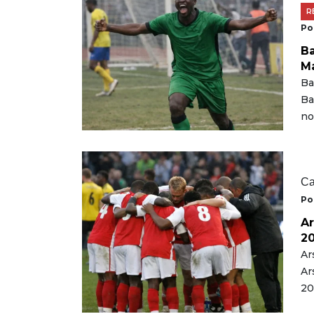
R
Po
Ba
M
Ba
Ba
no
Ca
Po
Ar
2
Ar
Ar
20