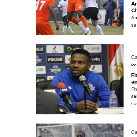
Am
Ci
Am
sa
Ca
Po
Fi
ap
Fi
sa
su
Ca