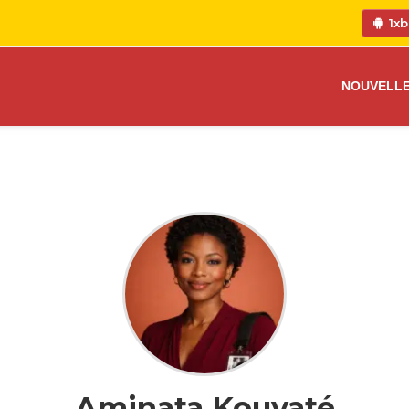
1xb
NOUVELL
Aminata Kouyaté