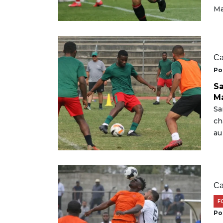
Ma
Ca
Po
Sa
Ma
Sa
ch
au
Ca
F
Po