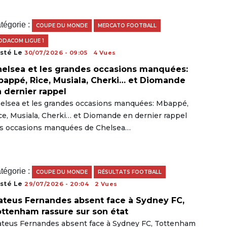
tégorie :
COUPE DU MONDE
MERCATO FOOTBALL
ODACOM LIGUE 1
sté Le
30/07/2026 - 09:05
4 Vues
elsea et les grandes occasions manquées:
appé, Rice, Musiala, Cherki… et Diomande
 dernier rappel
elsea et les grandes occasions manquées: Mbappé,
ce, Musiala, Cherki… et Diomande en dernier rappel
s occasions manquées de Chelsea…
tégorie :
COUPE DU MONDE
RÉSULTATS FOOTBALL
sté Le
29/07/2026 - 20:04
2 Vues
teus Fernandes absent face à Sydney FC,
ttenham rassure sur son état
teus Fernandes absent face à Sydney FC, Tottenham